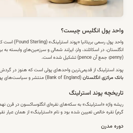
واحد پول انگلیس چیست؟
واحد پول رسمی بریتانیا «پوند استرلینگ» (Pound Sterling) است که با نماد
انگلستان، در اسکاتلند، ولز، ایرلند شمالی و سرزمین‌های وابسته به بریتا
(penny؛ جمع آن pence) تشکیل شده است.
پوند استرلینگ از قدیمی‌ترین واحدهای پولی است که هنوز در گردش 
بانک مرکزی انگلستان
(Bank of England) منتشر و سیاست‌های پولی آن تعیین می‌شود.
تاریخچه پوند استرلینگ
گرم) نقره خالص تعیین شده بود و نام «استرلینگ» از همان عیار نق
دوره مدرن