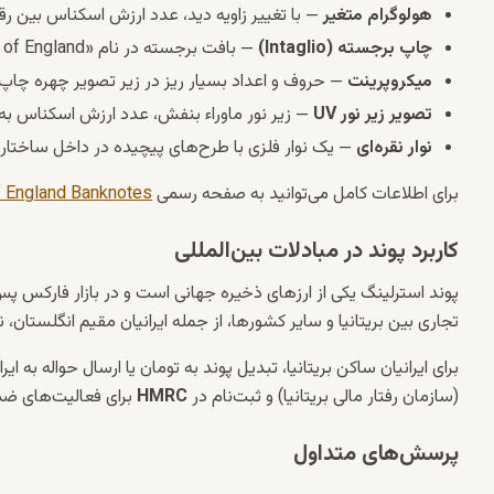
هولوگرام متغیر
— با تغییر زاویه دید، عدد ارزش اسکناس بین رقم
چاپ برجسته (Intaglio)
— بافت برجسته در نام «Bank of England» و تصویر اصلی هنگام لمس قابل تشخیص است.
میکروپرینت
— حروف و اعداد بسیار ریز در زیر تصویر چهره چاپ ش
تصویر زیر نور UV
— زیر نور ماوراء بنفش، عدد ارزش اسکناس به
نوار نقره‌ای
— یک نوار فلزی با طرح‌های پیچیده در داخل ساختار
برای اطلاعات کامل می‌توانید به صفحه رسمی
f England Banknotes
کاربرد پوند در مبادلات بین‌المللی
پوند استرلینگ یکی از ارزهای ذخیره جهانی است و در بازار فارکس پس از
تجاری بین بریتانیا و سایر کشورها، از جمله ایرانیان مقیم انگلستان، 
برای ایرانیان ساکن بریتانیا، تبدیل پوند به تومان یا ارسال حواله به 
(سازمان رفتار مالی بریتانیا) و ثبت‌نام در
HMRC
برای فعالیت‌های ضد 
پرسش‌های متداول