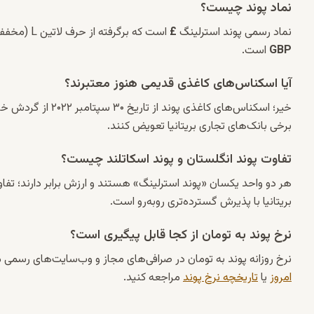
نماد پوند چیست؟
نماد رسمی پوند استرلینگ
£
است که برگرفته از حرف لاتین L (مخفف Libra به معنای پوند در زبان لاتین) می‌باشد. کد سه‌حرفی بین‌المللی آن نیز
GBP
است.
آیا اسکناس‌های کاغذی قدیمی هنوز معتبرند؟
خیر؛ اسکناس‌های کاغ
برخی بانک‌های تجاری بریتانیا تعویض کنند.
تفاوت پوند انگلستان و پوند اسکاتلند چیست؟
هر دو واحد یکسان «پوند استرلینگ» هستند و ارزش برابر دارند؛ تفا
بریتانیا با پذیرش گسترده‌تری روبه‌رو است.
نرخ پوند به تومان از کجا قابل پیگیری است؟
نرخ روزانه پوند به تومان در صرافی‌های مجاز و وب‌سایت‌های رسمی 
امروز
یا
تاریخچه نرخ پوند
مراجعه کنید.