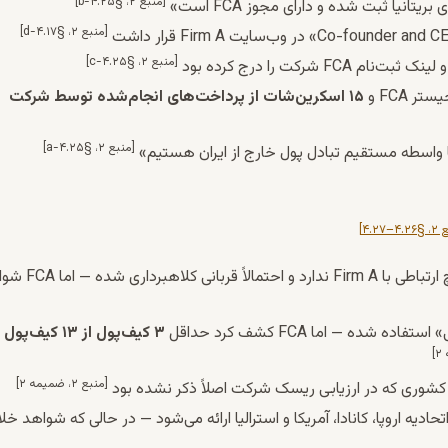
[منبع ۲، §۴.۲۵-b]
[منبع ۲، §۴.۱۷-d]
در وب‌سایت Firm A قرار داشت
[منبع ۲، §۴.۲۵-c]
۱۵ اسکرین‌شات از پرداخت‌های انجام‌شده توسط شرکت
[منبع ۲، §۴.۲۵-a]
ما واسطه مستقیم تبادل پول خارج از ایران هستیم»
–۴.۲۷]
، ادعا کرد هیچ ارتباطی با Firm A ندارد و احتمالا
ه — اما FCA کشف کرد حداقل
۳ کیف‌پول از ۱۳ کیف‌پول
[منبع ۲، ضمیمه ۲]
شوری که در ارزیابی ریسک شرکت اصلاً ذکر نشده بود
دیه اروپا، کانادا، آمریکا و استرالیا ارائه می‌شود — در حالی که شواهد خل