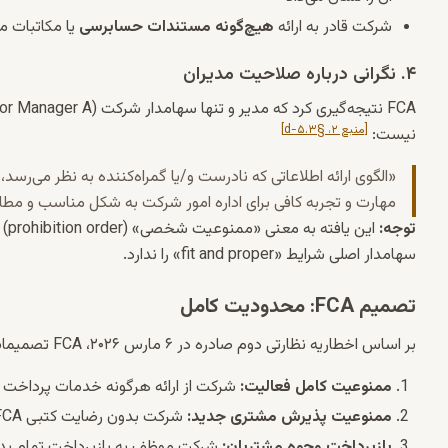
شرکت قادر به ارائه
هیچ‌گونه مستندات حسابرسی
یا مکاتبات 
۴. نگرانی درباره صلاحیت مدیران
FCA نتیجه‌گیری کرد که مدیر و تنها سهامدار شرکت (Senior Manager A) فردی
[منبع ۲، §۵.۳-d]
نیست:
«الگوی ارائه اطلاعاتی که نادرست و/یا گمراه‌کننده به نظر می‌رسد،
مهارت و تجربه کافی برای اداره امور شرکت به شکل مناسب و مطابق
توجه:
این یافته به معنی «ممنوعیت شخصی» (prohibition order) مدیران نیست. FCA محدودیت را بر
سهامدار اصلی شرایط «fit and proper» را ندارد.
تصمیم FCA: محدودیت کامل
بر اساس اخطاریه نظارتی دوم صادره در ۶ مارس ۲۰۲۶، FCA تصمیمات زیر را اتخاذ کرد:
ممنوعیت کامل فعالیت:
شرکت از ارائه هرگونه خدمات پرداخت
ممنوعیت پذیرش مشتری جدید:
شرکت بدون رضایت کتبی FCA نمی‌تواند مشتری جدید بپذیرد
بازپرداخت وجوه مشتریان:
شرکت موظف به بازپرداخت تمام بدهی‌ها به مشت