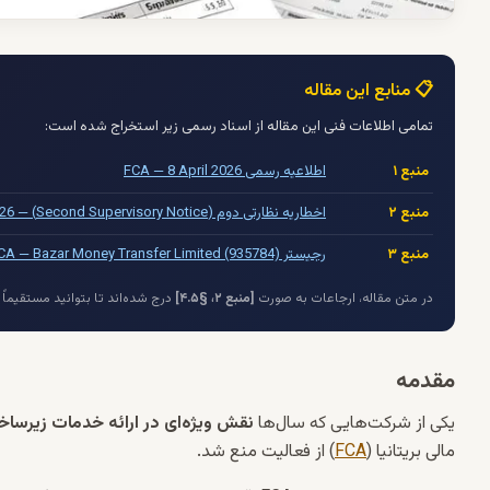
📋 منابع این مقاله
تمامی اطلاعات فنی این مقاله از اسناد رسمی زیر استخراج شده است:
منبع ۱
اطلاعیه رسمی FCA — 8 April 2026
منبع ۲
اخطاریه نظارتی دوم (Second Supervisory Notice) — 6 March 2026
منبع ۳
رجیستر FCA — Bazar Money Transfer Limited (935784)
در متن مقاله، ارجاعات به صورت
[منبع ۲، §۴.۵]
درج شده‌اند تا بتوانید مستقیماً
مقدمه
یکی از شرکت‌هایی که سال‌ها
نقش ویژه‌ای در ارائه خدمات زیرساخت
مالی بریتانیا (
FCA
) از فعالیت منع شد.