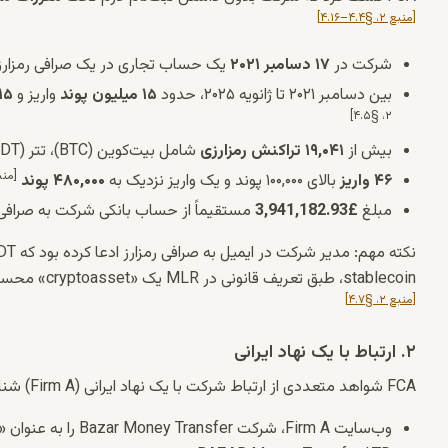
[منبع ۲، §۴.۴–۴.۱۶]
شرکت در
۱۷ دسامبر ۲۰۲۱
یک حساب تجاری در یک صرافی رمزارز (Cryptoasset Exchange A) افتتاح کرده 
بین دسامبر ۲۰۲۱ تا ژانویه ۲۰۲۵، حدود
۱۵ میلیون پوند
واریز و
۱۵ میلیون پون
۲، §۴.۵]
بیش از
۱۹,۰۴۱ تراکنش رمزارزی
شامل بیت‌کوین (BTC)، تتر (USDT) و ترون (TRX)
[منبع ۲، §
۴۶ واریز
بالای ۱۰۰,۰۰۰ پوند و یک واریز نزدیک به
۴۸۰,۰۰۰ پوند
مبلغ
£3,941,182.93
مستقیماً از حساب بانکی شرکت به صرافی ر
stablecoin، طبق تعریف قانونی در MLR یک «cryptoasset» محسوب می‌شود و هیچ تفاوتی بین انواع رمزارزها از نظر نیاز به ثبت‌نام وجود ندارد.
[منبع ۲، §۴.۷]
۲. ارتباط با یک نهاد ایرانی
FCA شواهد متعددی از ارتباط شرکت با یک نهاد ایرانی (Firm A) شناسایی کرد:
وب‌سایت Firm A، شرکت Bazar Money Transfer را به عنوان «برند تجاری» خود معرفی و ادعا کرده بود: