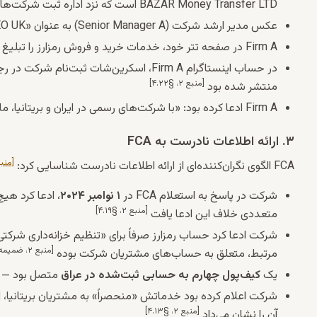
BAZAR Money Transfer LTD است که نزد اداره ثبت شرکت‌های بریتانیا ثبت شده و دارای مجوز FCA است»
عکس مدیر ارشد شرکت (Senior Manager A) به عنوان
«Co-founder and CEO UK»
Firm A در صفحه تتر خود، خدمات خرید و فروش رمزارز را تبلیغ و لینک ثبت‌نام FCA شرکت را درج کرده بود
در حساب اینستاگرام Firm A، اسکرین‌شات ثبت‌نام شرکت در رجیستر FCA و
[منبع ۲، §۴.۲۲]
منتشر شده بود
Firm A ادعا کرده بود:
«با شرکت‌های رسمی در ایران و بریتانیا، 
۳. ارائه اطلاعات نادرست به FCA
[منبع ۲، §۴.۲۶
FCA الگوی نگران‌کننده‌ای از ارائه اطلاعات نادرست شناسایی کرد:
شرکت در پاسخ به استعلام FCA در
۱ نوامبر ۲۰۲۴
[منبع ۲، §۴.۱۹]
متعددی خلاف این ادعا یافت
شرکت ادعا کرد حساب رمزارز صرفاً برای «تنظیم خزانه‌داری شرکتی» استفاده شد
[منبع ۲، ضمیمه ۲]
مرتبط، متعلق به حساب‌های مشتریان شرکت بوده
یک
کیف‌پول چهارم به حسابی ثبت‌شده در عراق
متصل بود — ک
شرکت اعلام کرده بود خدماتش «منحصراً» به مشتریان بریتانیا، اتحا
[منبع ۲، §۴.۱۳]
آن را نشان می‌داد