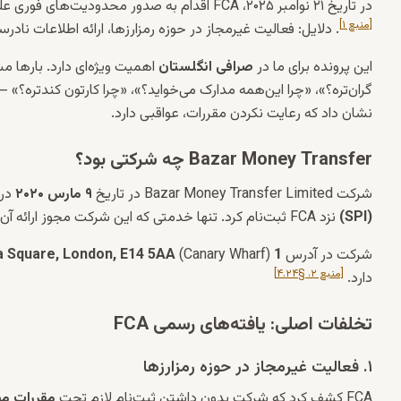
در تاریخ ۲۱ نوامبر ۲۰۲۵، FCA اقدام به صدور محدودیت‌های فوری علیه شرکت
[منبع ۱]
. دلایل: فعالیت غیرمجاز در حوزه رمزارزها، ارائه اطلاعات نادر
این پرونده برای ما در
صرافی انگلستان
اهمیت ویژه‌ای دارد. بارها م
گران‌تره؟»
،
«چرا این‌همه مدارک می‌خواید؟»
،
«چرا کارتون کندتره؟»
— 
نشان داد که رعایت نکردن مقررات، عواقبی دارد.
Bazar Money Transfer چه شرکتی بود؟
شرکت Bazar Money Transfer Limited در تاریخ
۹ مارس ۲۰۲۰
در 
(SPI)
نزد FCA ثبت‌نام کرد. تنها خدمتی که این شرکت مجوز ارائه آن را داشت،
شرکت در آدرس
1 Canada Square, London, E14 5AA
[منبع ۲، §۴.۲۴]
دارد.
تخلفات اصلی: یافته‌های رسمی FCA
۱. فعالیت غیرمجاز در حوزه رمزارزها
FCA کشف کرد که شرکت بدون داشتن ثبت‌نام لازم تحت
مقررات مبار