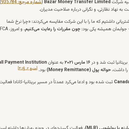
Bazar Money Transfer Limited
(
شماره مرجع: 935784
)
ست به نهاد نظارتی، و نگرانی درباره صلاحیت مدیران.
شتریانی داشتیم که ما را با این شرکت مقایسه می‌کردند:
«چرا نرخ شما
جوابمان همیشه یکی بود:
چون مقررات را رعایت می‌کنیم.
و امروز، FCA
بریتانیا ثبت شد و در
۱۶ مارس ۲۰۲۱
به عنوان
ll Payment Institution
[منبع ۲، §۴.۱]
حواله پول (Money Remittance)
بود.
(Canary Wharf) ثبت شده بود و ادعا می‌کرد عمدتاً در مسیر بریتانیا-کانادا فعالیت
زه با پولشویی (MLR)
، فعالیت گسترده‌ای در حوزه رمزارزها داشته است