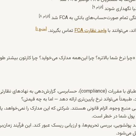
[الزام ۹]
یا نگهداری شوند
[الزام ۸]
مام صورت‌حساب‌های بانکی به FCA شد
[منبع ۱]
واحد نظارت FCA
تماس بگیرند.
«چرا نرخ شما بالاتره؟ چرا این‌همه مدارک می‌خواید؟ چرا کارتون بیشتر طو
یک شرکت قانونی باید هزینه‌های انطباق با مقررات (compliance)، حسابرسی، گزارش‌دهی به نهادهای نظا
طبیعتاً می‌تواند نرخ پایین‌تری ارائه دهد — اما به چه قیمتی؟
ی KYC و ارزیابی منبع وجوه، الزام قانونی هستند. شرکتی که این مدارک را نمی‌خواهد، یا
، پول شما در خطر است.
 پولشویی، بررسی تحریم‌ها، و ارزیابی ریسک عبور کند. این فرآیند زمان‌بر
ل می‌شود.