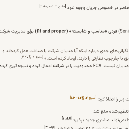
[منبع ۲، ضمیمه ۲]
معاصر در خصوص جریان وجوه نبود
«مناسب و شایسته» (fit and proper)
برای مدیریت شرکت
 نگرانی‌های جدی درباره اینکه آیا مدیران شرکت با صداقت عمل کرده‌اند و
[منبع ۲، §۴.۲۷]
 با چارچوب نظارتی را دارند، ایجاد کرده است.»
شرکت
اعمال کرده و نتیجه‌گیری کرده
[منبع ۲، §۱.۲–۱.۳]
 تنظیم‌شده منع شد
[الزام ۱]
[الزام ۳]
ریان تا ۲۸ نوامبر ۲۰۲۵ شد