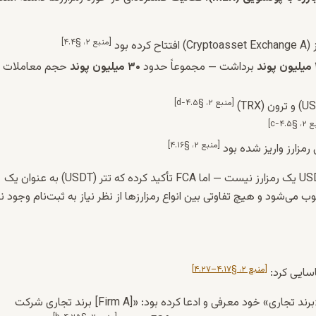
[منبع ۲، §۴.۴]
بود
د
برداشت — مجموعاً حدود
۳۰ میلیون پوند
حجم معاملات
[منبع ۲، §۴.۵-d]
۴.۵-c]
[منبع ۲، §۴.۱۶]
مزارز واریز شده بود
نکته مهم: مدیر شرکت در ایمیل به صرافی رمزارز ادعا کرده بود که USDT یک رمزارز نیست — اما FCA تأکید کرده که تتر (USDT) به عنوان یک
[منبع ۲، §۴.۱۷–۴.۲۷]
«[Firm A] برند تجاری شرکت