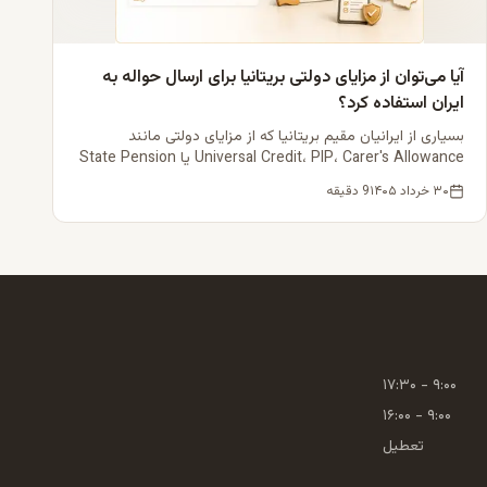
آیا می‌توان از مزایای دولتی بریتانیا برای ارسال حواله به
ایران استفاده کرد؟
بسیاری از ایرانیان مقیم بریتانیا که از مزایای دولتی مانند
Universal Credit، PIP، Carer's Allowance یا State Pension
استفاده می‌کنند، نگران‌اند که ارسال کمک‌هزینه به خانواده در
۳۰ خرداد ۱۴۰۵
9
دقیقه
ایران ممکن است غیرقانونی باشد یا مزایایشان را قطع کند. در
این مقاله بر اساس قوانین رسمی DWP، HMRC و OFSI به این
پرسش پاسخ می‌دهیم.
۹:۰۰ - ۱۷:۳۰
۹:۰۰ - ۱۶:۰۰
تعطیل