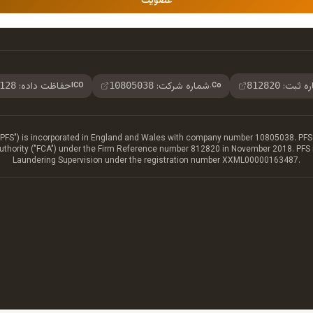
عضویت
ه ثبت
:
شماره شرکت
:
حفاظت داده
:
128
10805038
812820
ICO
Co.
 ("PFS") is incorporated in England and Wales with company number 10805038. PFS 
Authority ("FCA") under the Firm Reference number 812820 in November 2018. PFS
Laundering Supervision under the registration number XXML00000163487.